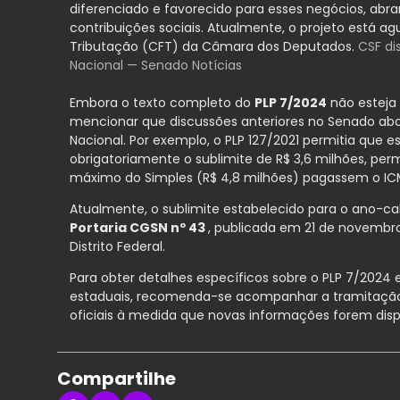
diferenciado e favorecido para esses negócios, ab
contribuições sociais. Atualmente, o projeto está a
Tributação (CFT) da Câmara dos Deputados.
CSF di
Nacional — Senado Notícias
Embora o texto completo do
PLP 7/2024
não esteja 
mencionar que discussões anteriores no Senado abo
Nacional. Por exemplo, o PLP 127/2021 permitia que e
obrigatoriamente o sublimite de R$ 3,6 milhões, pe
máximo do Simples (R$ 4,8 milhões)
pagassem o ICM
Atualmente, o sublimite estabelecido para o ano-ca
Portaria CGSN nº 43
, publicada em 21 de novembro 
Distrito Federal.
Para obter detalhes específicos sobre o PLP 7/2024 
estaduais, recomenda-se acompanhar a tramitação 
oficiais à medida que novas informações forem disp
Compartilhe