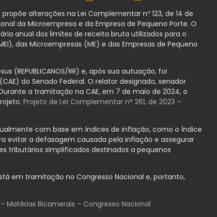
, propõe alterações na Lei Complementar nº 123, de 14 de
onal da Microempresa e da Empresa de Pequeno Porte. O
ria anual dos limites de receita bruta utilizados para o
EI), das Microempresas (ME) e das Empresas de Pequeno
esus (REPUBLICANOS/RR) e, após sua autuação, foi
AE) do Senado Federal. O relator designado, senador
a. Durante a tramitação na CAE, em 7 de maio de 2024, o
rojeto.
Projeto de Lei Complementar n° 261, de 2023 –
a anualmente com base em índices de inflação, como o Índice
ra evitar a defasagem causada pela inflação e assegurar
 tributários simplificados destinados a pequenos
está em tramitação no Congresso Nacional e, portanto,
 – Matérias Bicamerais – Congresso Nacional