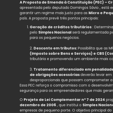
A Proposta de Emenda à Constituição (PEC) – C
apresentada pelo deputado Domingos Sávio , está e
garantir um regime mais justo para as
Micro e Peq
país. A proposta prevê três pontos principais:
Geração de créditos tributários
: Determina
pelo
Simples Nacional
será regulamentada p
para os pequenos negócios.
2.
Desconto em tributos:
Possibilita que as
(Imposto sobre Bens e Serviços) e CBS (Co
tributária e promovendo um ambiente mais co
3.
Tratamento diferenciado em penalidade
de obrigações acessórias
deverão levar em 
desproporcionais que possam comprometer a 
Essa PEC reforça o compromisso com o desenvolvim
segurança para os empreendedores que mais geram
O
Projeto de Lei Complementar nº 7 de 2024
prop
dezembro de 2006
, que institui o
Simples Nacion
empresas de pequeno porte. O objetivo principal do