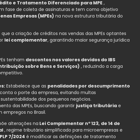
rédito e Tratamento Diferenciado para MPE
,
m fase de coleta de assinaturas e tem como objetivo
uenas Empresas (MPEs)
na nova estrutura tributária do
 que a criação de créditos nas vendas das MPEs optantes
or
lei complementar
, garantindo maior segurança jurídica
 MPEs tenham
descontos nos valores devidos do IBS
ntribuição sobre Bens e Serviços)
, reduzindo a carga
mpetitivo.
s:
Estabelece que as
penalidades por descumprimento
conta o porte da empresa, evitando multas
sustentabilidade dos pequenos negócios.
ento das MPEs, buscando garantir
justiça tributária
e
 empregos no Brasil.
õe alterações na
Lei Complementar nº 123,
de 14 de
al
, regime tributário simplificado para microempresas e
PLP 7/2024
é modificar as definições de tratamento