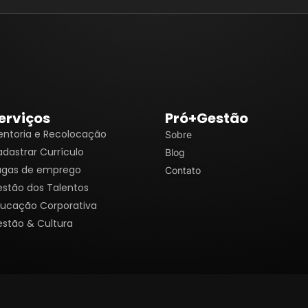
erviços
Pró+Gestão
ntoria e Recolocação
Sobre
dastrar Currículo
Blog
agas de emprego
Contato
stão dos Talentos
ucação Corporativa
stão & Cultura