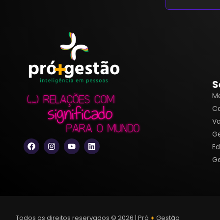
S
Me
Ca
V
Ge
Ed
Ge
Todos os direitos reservados © 2026 | Pró
+
Gestão